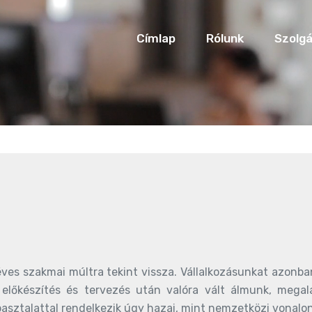
Címlap
Rólunk
Szolgá
ves szakmai múltra tekint vissza. Vállalkozásunkat azonb
s előkészítés és tervezés után valóra vált álmunk, mega
asztalattal rendelkezik úgy hazai, mint nemzetközi vonalon