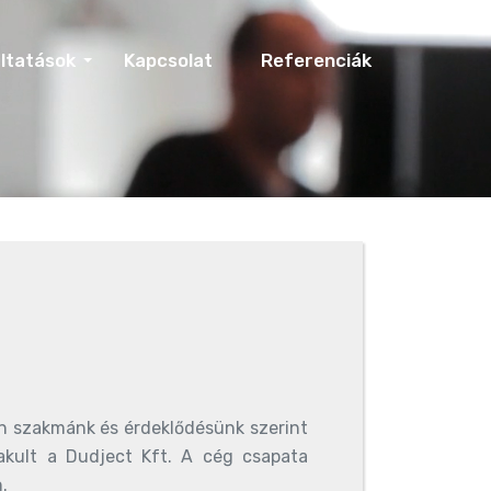
ltatások
Kapcsolat
Referenciák
an szakmánk és érdeklődésünk szerint
lakult a Dudject Kft. A cég csapata
.