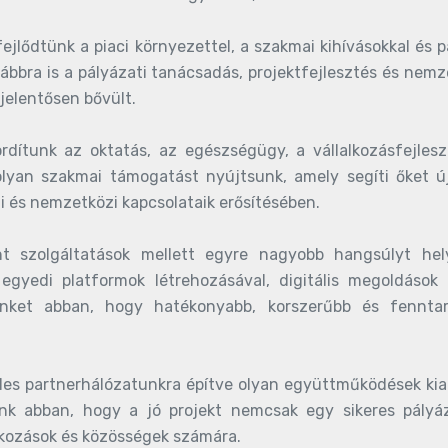
jlődtünk a piaci környezettel, a szakmai kihívásokkal és p
bbra is a pályázati tanácsadás, projektfejlesztés és ne
 jelentősen bővült.
dítunk az oktatás, az egészségügy, a vállalkozásfejleszt
yan szakmai támogatást nyújtsunk, amely segíti őket új 
 és nemzetközi kapcsolataik erősítésében.
 szolgáltatások mellett egyre nagyobb hangsúlyt hely
 egyedi platformok létrehozásával, digitális megoldások 
reinket abban, hogy hatékonyabb, korszerűbb és fennt
les partnerhálózatunkra építve olyan együttműködések ki
nk abban, hogy a jó projekt nemcsak egy sikeres pályáz
lkozások és közösségek számára.