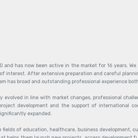
 and has now been active in the market for 16 years. We
of interest. After extensive preparation and careful planni
am has broad and outstanding professional experience both a
y evolved in line with market changes, professional chal
 project development and the support of international co
significantly expanded.
 fields of education, healthcare, business development, cu
that helps them launch new projects, access development fu