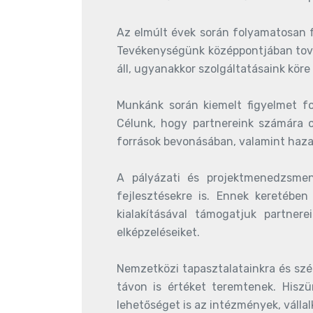
Az elmúlt évek során folyamatosan fe
Tevékenységünk középpontjában tová
áll, ugyanakkor szolgáltatásaink köre
Munkánk során kiemelt figyelmet for
Célunk, hogy partnereink számára ol
források bevonásában, valamint hazai
A pályázati és projektmenedzsment
fejlesztésekre is. Ennek keretében
kialakításával támogatjuk partne
elképzeléseiket.
Nemzetközi tapasztalatainkra és szé
távon is értéket teremtenek. Hiszü
lehetőséget is az intézmények, válla