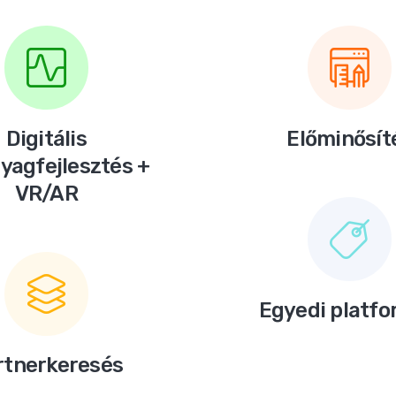
Digitális
Előminősít
yagfejlesztés +
VR/AR
Egyedi platf
rtnerkeresés