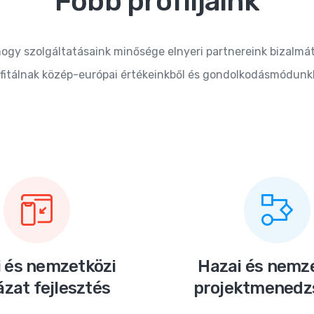
Főbb profiljaink
ogy szolgáltatásaink minősége elnyeri partnereink bizalmát
fitálnak közép-európai értékeinkből és gondolkodásmódunk
 és nemzetközi
Hazai és nemz
ázat fejlesztés
projektmened