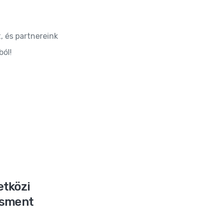
, és partnereink
ból!
etközi
zsment