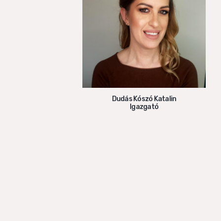
Dudás Kószó Katalin
Igazgató