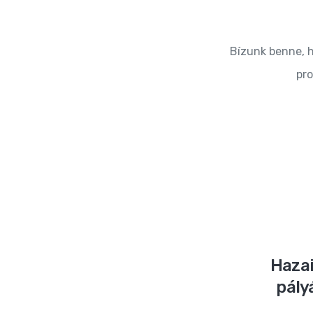
Bízunk benne, h
pro
Hazai
pály