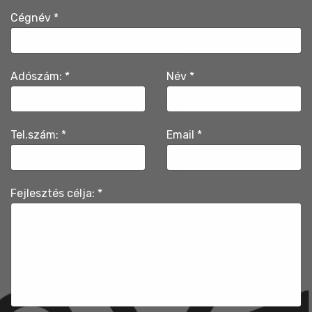
Cégnév
*
Adószám:
*
Név
*
Tel.szám:
*
Email
*
Fejlesztés célja:
*