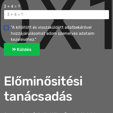
3 + 4 = ?
"A kitöltött és visszaküldött adatbekérővel
hozzájárulásomat adom személyes adataim
kezeléséhez."
Küldés
Előminősitési
tanácsadás