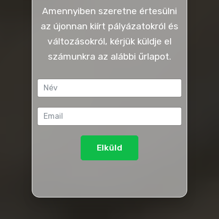
Amennyiben szeretne értesülni
az újonnan kiírt pályázatokról és
változásokról, kérjük küldje el
számunkra az alábbi űrlapot.
Elküld