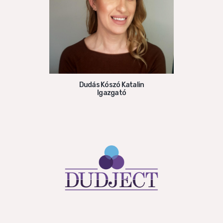
Dudás Kószó Katalin
Igazgató