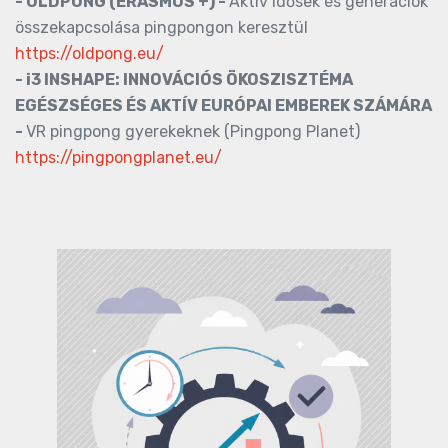
- OLDPONG (ERASMUS +) -
Aktív idősek és generációk
összekapcsolása pingpongon keresztül
https://oldpong.eu/
- i3 INSHAPE: INNOVÁCIÓS ÖKOSZISZTÉMA
EGÉSZSÉGES ÉS AKTÍV EURÓPAI EMBEREK SZÁMÁRA
-
VR pingpong gyerekeknek (Pingpong Planet)
https://pingpongplanet.eu/